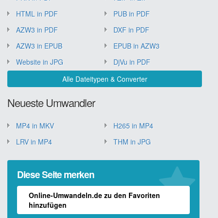
HTML in PDF
PUB in PDF
AZW3 in PDF
DXF in PDF
AZW3 in EPUB
EPUB in AZW3
Website in JPG
DjVu in PDF
Alle Dateitypen & Converter
Neueste Umwandler
MP4 in MKV
H265 in MP4
LRV in MP4
THM in JPG
Diese Seite merken
Online-Umwandeln.de zu den Favoriten
hinzufügen