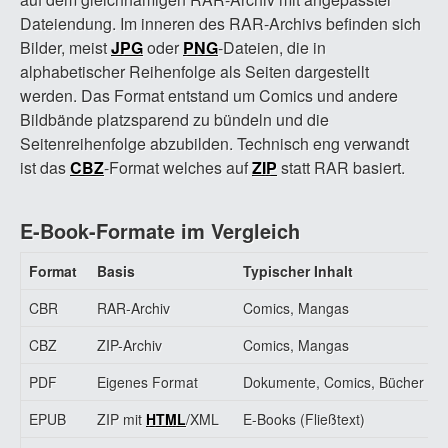
Dateiendung. Im inneren des RAR-Archivs befinden sich
Bilder, meist
JPG
oder
PNG
-Dateien, die in
alphabetischer Reihenfolge als Seiten dargestellt
werden. Das Format entstand um Comics und andere
Bildbände platzsparend zu bündeln und die
Seitenreihenfolge abzubilden. Technisch eng verwandt
ist das
CBZ
-Format welches auf
ZIP
statt RAR basiert.
E-Book-Formate im Vergleich
Format
Basis
Typischer Inhalt
CBR
RAR-Archiv
Comics, Mangas
CBZ
ZIP-Archiv
Comics, Mangas
PDF
Eigenes Format
Dokumente, Comics, Bücher
EPUB
ZIP mit
HTML
/XML
E-Books (Fließtext)