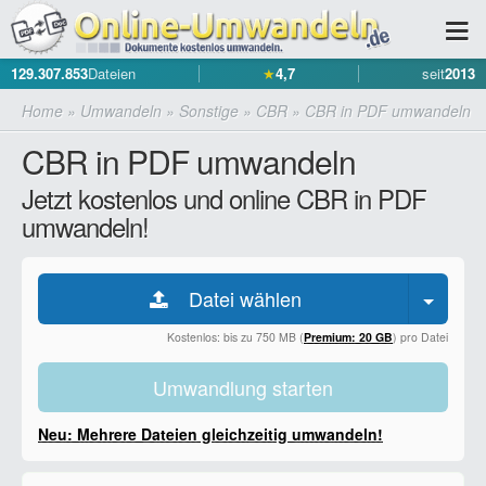
129.307.853
Dateien
★
4,7
seit
2013
Home
»
Umwandeln
»
Sonstige
»
CBR
»
CBR in PDF umwandeln
CBR in PDF umwandeln
Jetzt kostenlos und online CBR in PDF
umwandeln!
Datei wählen
Kostenlos: bis zu 750 MB (
Premium: 20 GB
) pro Datei
Umwandlung starten
Neu: Mehrere Dateien gleichzeitig umwandeln!