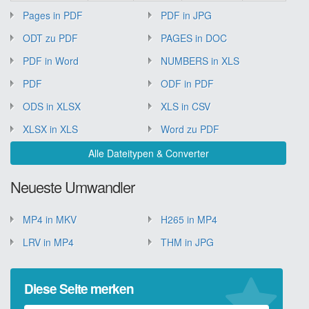
Pages in PDF
PDF in JPG
ODT zu PDF
PAGES in DOC
PDF in Word
NUMBERS in XLS
PDF
ODF in PDF
ODS in XLSX
XLS in CSV
XLSX in XLS
Word zu PDF
Alle Dateitypen & Converter
Neueste Umwandler
MP4 in MKV
H265 in MP4
LRV in MP4
THM in JPG
Diese Seite merken