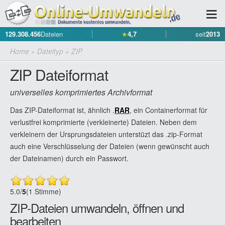
129.308.456
Dateien
★
4,7
seit
2013
Home
»
Dateityp
»
ZIP
ZIP Dateiformat
universelles komprimiertes Archivformat
Das ZIP-Dateiformat ist, ähnlich .
RAR
, ein Containerformat für
verlustfrei komprimierte (verkleinerte) Dateien. Neben dem
verkleinern der Ursprungsdateien unterstüzt das .zip-Format
auch eine Verschlüsselung der Dateien (wenn gewünscht auch
der Dateinamen) durch ein Passwort.
5.0
/
5
(1 Stimme)
ZIP-Dateien umwandeln, öffnen und
bearbeiten