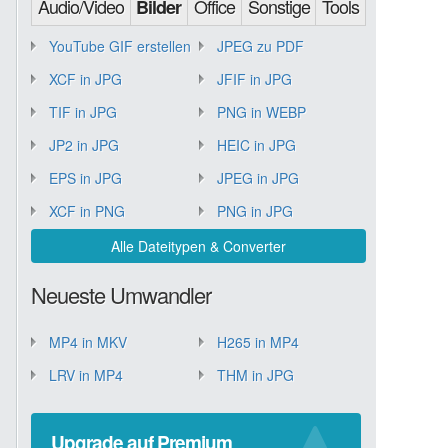
Audio/Video
Office
Sonstige
Tools
Bilder
YouTube GIF erstellen
JPEG zu PDF
XCF in JPG
JFIF in JPG
TIF in JPG
PNG in WEBP
JP2 in JPG
HEIC in JPG
EPS in JPG
JPEG in JPG
XCF in PNG
PNG in JPG
Alle Dateitypen & Converter
Neueste Umwandler
MP4 in MKV
H265 in MP4
LRV in MP4
THM in JPG
Upgrade auf Premium