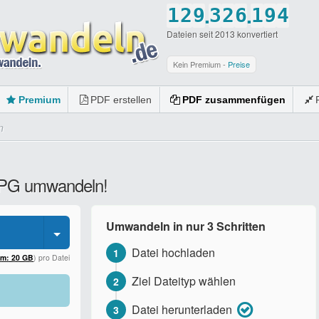
.
.
1
2
9
3
2
6
1
9
4
Dateien seit 2013 konvertiert
2
3
0
4
3
7
2
0
5
3
4
5
4
8
3
6
Kein Premium -
Preise
4
5
6
5
9
4
7
Premium
PDF erstellen
PDF zusammenfügen
5
6
7
6
0
5
8
n
6
7
8
7
6
9
7
8
9
8
7
0
 JPG umwandeln!
8
9
0
9
8
9
0
0
9
Umwandeln in nur 3 Schritten
0
0
Datei hochladen
1
um: 20 GB
) pro Datei
Ziel Dateityp wählen
2
Datei herunterladen
3