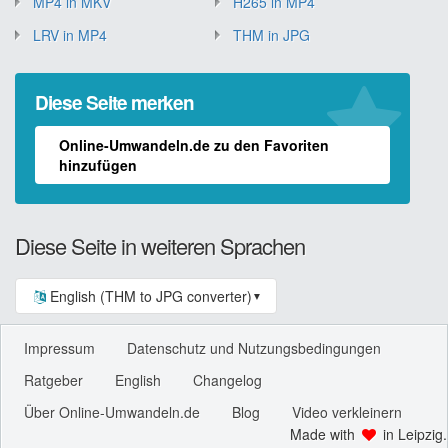
MP4 in MKV
H265 in MP4
LRV in MP4
THM in JPG
Diese Seite merken
Online-Umwandeln.de zu den Favoriten
hinzufügen
Diese Seite in weiteren Sprachen
English (THM to JPG converter)
▼
Impressum
Datenschutz und Nutzungsbedingungen
Ratgeber
English
Changelog
Über Online-Umwandeln.de
Blog
Video verkleinern
Made with
in Leipzig.