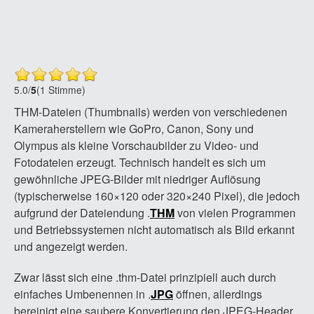
5.0
/
5
(1 Stimme)
THM-Dateien (Thumbnails) werden von verschiedenen
Kameraherstellern wie GoPro, Canon, Sony und
Olympus als kleine Vorschaubilder zu Video- und
Fotodateien erzeugt. Technisch handelt es sich um
gewöhnliche JPEG-Bilder mit niedriger Auflösung
(typischerweise 160×120 oder 320×240 Pixel), die jedoch
aufgrund der Dateiendung .
THM
von vielen Programmen
und Betriebssystemen nicht automatisch als Bild erkannt
und angezeigt werden.
Zwar lässt sich eine .thm-Datei prinzipiell auch durch
einfaches Umbenennen in .
JPG
öffnen, allerdings
bereinigt eine saubere Konvertierung den JPEG-Header