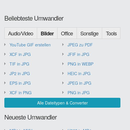
Beliebteste Umwandler
Audio/Video
Office
Sonstige
Tools
Bilder
YouTube GIF erstellen
JPEG zu PDF
XCF in JPG
JFIF in JPG
TIF in JPG
PNG in WEBP
JP2 in JPG
HEIC in JPG
EPS in JPG
JPEG in JPG
XCF in PNG
PNG in JPG
Alle Dateitypen & Converter
Neueste Umwandler