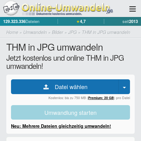
129.323.336
Dateien
★
4,7
seit
2013
Home
»
Umwandeln
»
Bilder
»
JPG
»
THM in JPG umwandeln
THM in JPG umwandeln
Jetzt kostenlos und online THM in JPG
umwandeln!
Datei wählen
Kostenlos: bis zu 750 MB (
Premium: 20 GB
) pro Datei
Umwandlung starten
Neu: Mehrere Dateien gleichzeitig umwandeln!