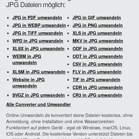
JPG Dateien möglich:
JPG in PDF umwandeln
JPG in GIF umwandeln
JPG in WEBP umwandeln
JPG in PNG umwandeln
JPG in TIFF umwandeln
XLS in JPG umwandeln
WPD in JPG umwandeln
MKV in JPG umwandeln
XLSX in JPG umwandeln
ODF in JPG umwandeln
WEBM in JPG
ODT in JPG umwandeln
umwandeln
CSV in JPG umwandeln
XLSM in JPG umwandeln
FLV in JPG umwandeln
Website in JPG
TIF in JPG umwandeln
umwandeln
CDR in JPG umwandeln
SVGZ in JPG umwandeln
CR3 in JPG umwandeln
Alle Converter und Umwandler
Online-Umwandeln.de konvertiert deine Dateien kostenlos, ohne
Anmeldung, ohne Installation und ohne Wasserzeichen.
Funktioniert auf jedem Gerät - egal ob Windows, macOS, Linux,
iOS oder Android. Die kostenlose Version unterstützt Dateien bis