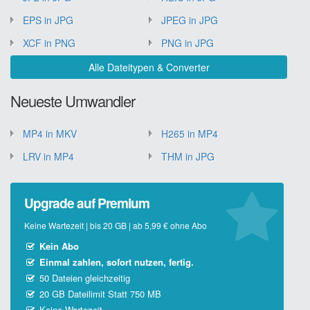
EPS in JPG
JPEG in JPG
XCF in PNG
PNG in JPG
Alle Dateitypen & Converter
Neueste Umwandler
MP4 in MKV
H265 in MP4
LRV in MP4
THM in JPG
Upgrade auf Premium
Keine Wartezeit | bis 20 GB | ab 5,99 € ohne Abo
Kein Abo
Einmal zahlen, sofort nutzen, fertig.
50 Dateien gleichzeitig
20 GB Dateilimit Statt 750 MB
Keine Wartezeit