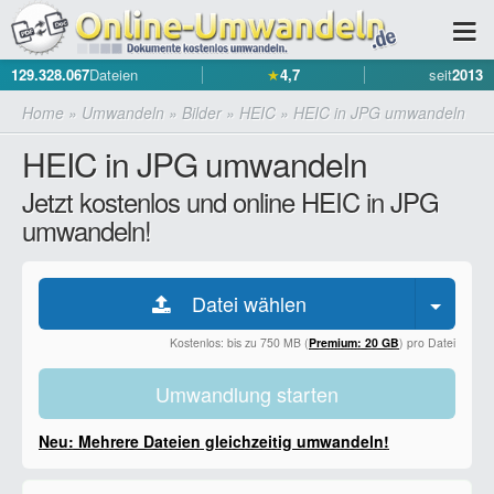
129.328.067
Dateien
★
4,7
seit
2013
Home
»
Umwandeln
»
Bilder
»
HEIC
»
HEIC in JPG umwandeln
HEIC in JPG umwandeln
Jetzt kostenlos und online HEIC in JPG
umwandeln!
Datei wählen
Kostenlos: bis zu 750 MB (
Premium: 20 GB
) pro Datei
Umwandlung starten
Neu: Mehrere Dateien gleichzeitig umwandeln!