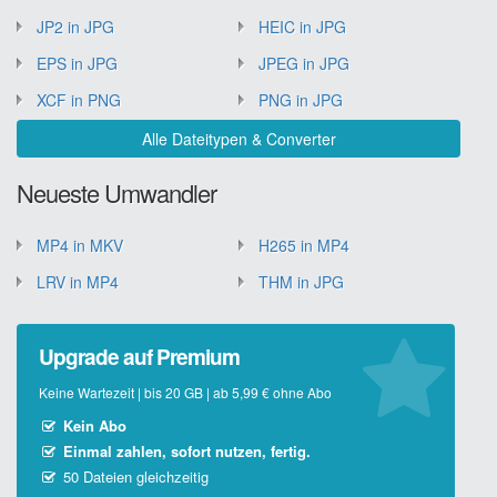
JP2 in JPG
HEIC in JPG
EPS in JPG
JPEG in JPG
XCF in PNG
PNG in JPG
Alle Dateitypen & Converter
Neueste Umwandler
MP4 in MKV
H265 in MP4
LRV in MP4
THM in JPG
Upgrade auf Premium
Keine Wartezeit | bis 20 GB | ab 5,99 € ohne Abo
Kein Abo
Einmal zahlen, sofort nutzen, fertig.
50 Dateien gleichzeitig