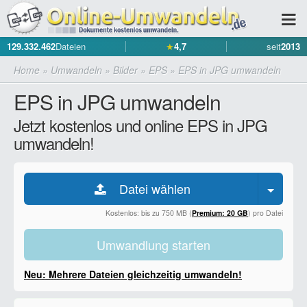
129.332.462
Dateien
★
4,7
seit
2013
Home
»
Umwandeln
»
Bilder
»
EPS
»
EPS in JPG umwandeln
EPS in JPG umwandeln
Jetzt kostenlos und online EPS in JPG
umwandeln!
Datei wählen
Kostenlos: bis zu 750 MB (
Premium: 20 GB
) pro Datei
Umwandlung starten
Neu: Mehrere Dateien gleichzeitig umwandeln!