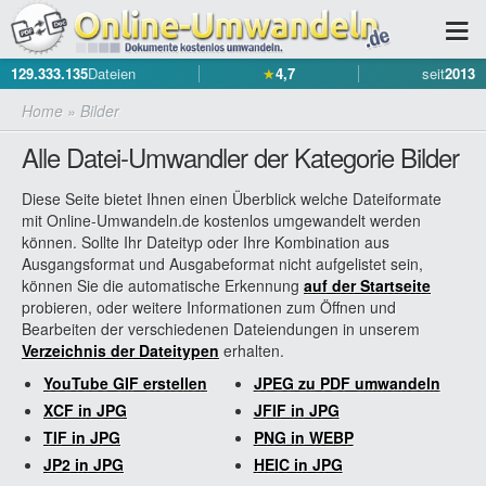
129.333.135
Dateien
★
4,7
seit
2013
Home
»
Bilder
Alle Datei-Umwandler der Kategorie Bilder
Diese Seite bietet Ihnen einen Überblick welche Dateiformate
mit Online-Umwandeln.de kostenlos umgewandelt werden
können. Sollte Ihr Dateityp oder Ihre Kombination aus
Ausgangsformat und Ausgabeformat nicht aufgelistet sein,
können Sie die automatische Erkennung
auf der Startseite
probieren, oder weitere Informationen zum Öffnen und
Bearbeiten der verschiedenen Dateiendungen in unserem
Verzeichnis der Dateitypen
erhalten.
YouTube GIF erstellen
JPEG zu PDF umwandeln
XCF in JPG
JFIF in JPG
TIF in JPG
PNG in WEBP
JP2 in JPG
HEIC in JPG