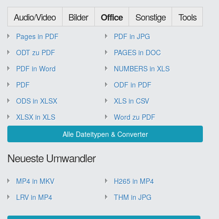
Audio/Video
Bilder
Sonstige
Tools
Office
Pages in PDF
PDF in JPG
ODT zu PDF
PAGES in DOC
PDF in Word
NUMBERS in XLS
PDF
ODF in PDF
ODS in XLSX
XLS in CSV
XLSX in XLS
Word zu PDF
Alle Dateitypen & Converter
Neueste Umwandler
MP4 in MKV
H265 in MP4
LRV in MP4
THM in JPG