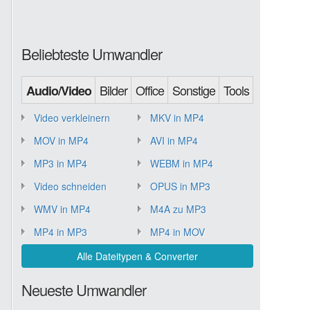
Beliebteste Umwandler
Bilder
Office
Sonstige
Tools
Audio/Video
Video verkleinern
MKV in MP4
MOV in MP4
AVI in MP4
MP3 in MP4
WEBM in MP4
Video schneiden
OPUS in MP3
WMV in MP4
M4A zu MP3
MP4 in MP3
MP4 in MOV
Alle Dateitypen & Converter
Neueste Umwandler