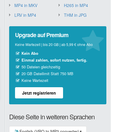
MP4 in MKV
H265 in MP4
LRV in MP4
THM in JPG
Upgrade auf Premium
Keine Wartezeit | bis 20 GB | ab 5,99 € ohne Abo
Kein Abo
Einmal zahlen, sofort nutzen, fertig.
50 Dateien gleichzeitig
20 GB Dateilimit Statt 750 MB
Keine Wartezeit
Jetzt registrieren
Diese Seite in weiteren Sprachen
English (VRO to MP3 converter)
▼