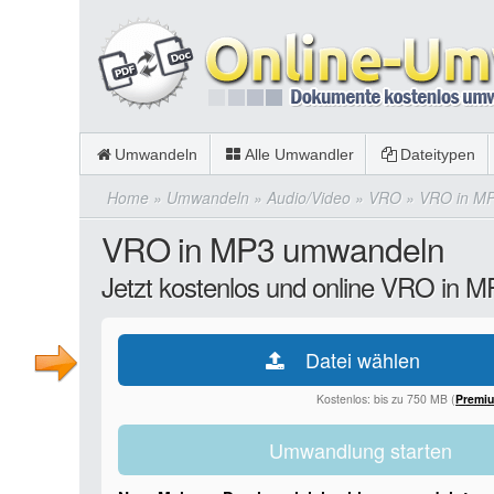
Umwandeln
Alle Umwandler
Dateitypen
Home
»
Umwandeln
»
Audio/Video
»
VRO
»
VRO in M
VRO in MP3 umwandeln
Jetzt kostenlos und online VRO in 
Datei wählen
Kostenlos: bis zu 750 MB (
Premi
Umwandlung starten