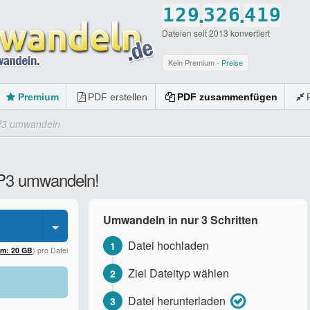
.
.
1
2
9
3
2
6
4
1
9
Dateien seit 2013 konvertiert
2
3
0
4
3
7
5
2
0
3
4
5
4
8
6
3
Kein Premium -
Preise
4
5
6
5
9
7
4
Premium
PDF erstellen
PDF zusammenfügen
5
6
7
6
0
8
5
P3 umwandeln
6
7
8
7
9
6
7
8
9
8
0
7
MP3 umwandeln!
8
9
0
9
8
9
0
0
9
Umwandeln in nur 3 Schritten
0
0
Datei hochladen
1
um: 20 GB
) pro Datei
Ziel Dateityp wählen
2
Datei herunterladen
3