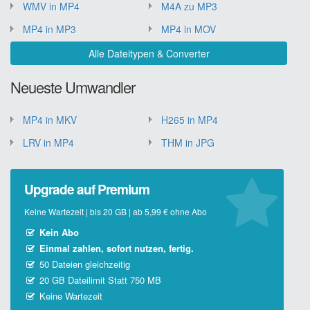
WMV in MP4
M4A zu MP3
MP4 in MP3
MP4 in MOV
Alle Dateitypen & Converter
Neueste Umwandler
MP4 in MKV
H265 in MP4
LRV in MP4
THM in JPG
Upgrade auf Premium
Keine Wartezeit | bis 20 GB | ab 5,99 € ohne Abo
Kein Abo
Einmal zahlen, sofort nutzen, fertig.
50 Dateien gleichzeitig
20 GB Dateilimit Statt 750 MB
Keine Wartezeit