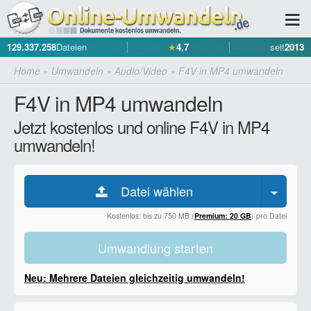
129.337.258
Dateien
★
4,7
seit
2013
Home
»
Umwandeln
»
Audio/Video
»
F4V in MP4 umwandeln
F4V in MP4 umwandeln
Jetzt kostenlos und online F4V in MP4
umwandeln!
Datei wählen
Kostenlos: bis zu 750 MB (
Premium: 20 GB
) pro Datei
Umwandlung starten
Neu: Mehrere Dateien gleichzeitig umwandeln!