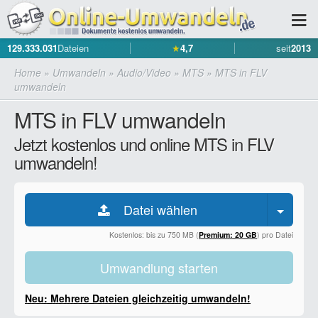
129.333.031
Dateien
★
4,7
seit
2013
Home
»
Umwandeln
»
Audio/Video
»
MTS
»
MTS in FLV
umwandeln
MTS in FLV umwandeln
Jetzt kostenlos und online MTS in FLV
umwandeln!
Datei wählen
Kostenlos: bis zu 750 MB (
Premium: 20 GB
) pro Datei
Umwandlung starten
Neu: Mehrere Dateien gleichzeitig umwandeln!