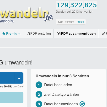
.
.
1
2
9
3
2
2
8
2
5
Dateien seit 2013 konvertiert
2
3
0
4
3
3
9
3
6
3
4
5
4
4
0
4
7
Kein Premium -
Preise
4
5
6
5
5
5
8
Premium
PDF erstellen
PDF zusammenfügen
5
6
7
6
6
6
9
6
7
8
7
7
7
0
7
8
9
8
8
8
JPG umwandeln!
8
9
0
9
9
9
9
0
0
0
0
Umwandeln in nur 3 Schritten
0
Datei hochladen
1
um: 20 GB
) pro Datei
Ziel Dateityp wählen
2
Datei herunterladen
3