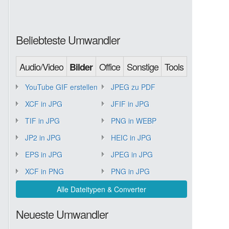
Beliebteste Umwandler
Audio/Video
Office
Sonstige
Tools
Bilder
YouTube GIF erstellen
JPEG zu PDF
XCF in JPG
JFIF in JPG
TIF in JPG
PNG in WEBP
JP2 in JPG
HEIC in JPG
EPS in JPG
JPEG in JPG
XCF in PNG
PNG in JPG
Alle Dateitypen & Converter
Neueste Umwandler