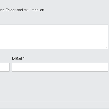
che Felder sind mit
*
markiert.
E-Mail
*