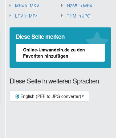
MP4 in MKV
H265 in MP4
LRV in MP4
THM in JPG
Diese Seite merken
Online-Umwandeln.de zu den
Favoriten hinzufügen
Diese Seite in weiteren Sprachen
English (PEF to JPG converter)
▼