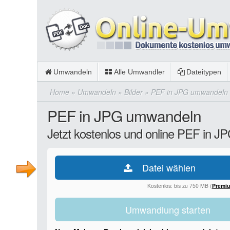
Umwandeln
Alle Umwandler
Dateitypen
Home
»
Umwandeln
»
Bilder
»
PEF in JPG umwandeln
PEF in JPG umwandeln
Jetzt kostenlos und online PEF in 
Datei wählen
Kostenlos: bis zu 750 MB (
Premi
Umwandlung starten