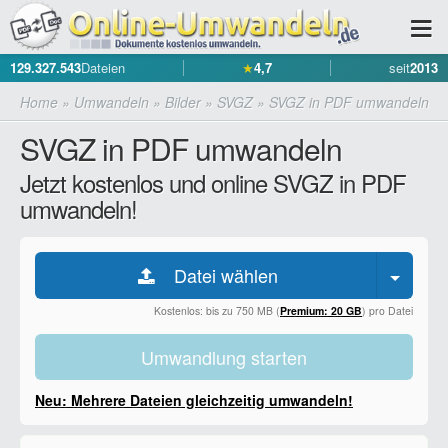
129.327.543
Dateien
★
4,7
seit
2013
Home
»
Umwandeln
»
Bilder
»
SVGZ
»
SVGZ in PDF umwandeln
SVGZ in PDF umwandeln
Jetzt kostenlos und online SVGZ in PDF
umwandeln!
Datei wählen
Kostenlos: bis zu 750 MB (
Premium: 20 GB
) pro Datei
Umwandlung starten
Neu: Mehrere Dateien gleichzeitig umwandeln!