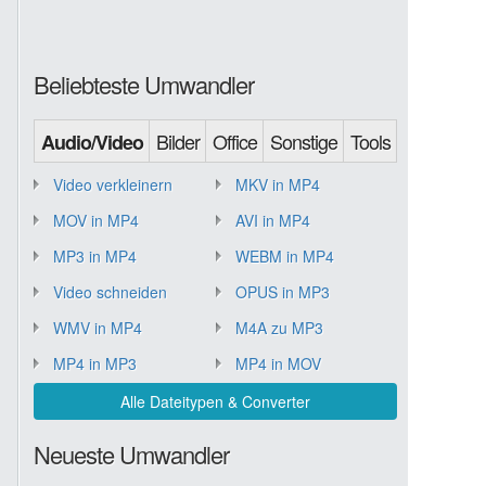
Beliebteste Umwandler
Bilder
Office
Sonstige
Tools
Audio/Video
Video verkleinern
MKV in MP4
MOV in MP4
AVI in MP4
MP3 in MP4
WEBM in MP4
Video schneiden
OPUS in MP3
WMV in MP4
M4A zu MP3
MP4 in MP3
MP4 in MOV
Alle Dateitypen & Converter
Neueste Umwandler