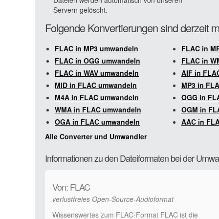
Dateien werden automatisch von unseren
Servern gelöscht.
Folgende Konvertierungen sind derzeit m
FLAC in MP3 umwandeln
FLAC in M
FLAC in OGG umwandeln
FLAC in W
FLAC in WAV umwandeln
AIF in FL
MID in FLAC umwandeln
MP3 in FL
M4A in FLAC umwandeln
OGG in FL
WMA in FLAC umwandeln
OGM in FL
OGA in FLAC umwandeln
AAC in FL
Alle Converter und Umwandler
Informationen zu den Dateiformaten bei der Umw
Von: FLAC
verlustfreies Open-Source-Audioformat
Wissenswertes zum FLAC-Format FLAC ist die