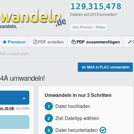
.
.
1
2
9
3
1
5
4
7
8
Dateien seit 2013 konvertiert
2
3
0
4
2
6
5
8
9
3
4
5
3
7
6
9
0
Kein Premium -
Preise
4
5
6
4
8
7
0
Premium
PDF erstellen
PDF zusammenfügen
5
6
7
5
9
8
M4A umwandeln
6
7
8
6
0
9
7
8
9
7
0
M4A in FLAC umwandeln
 M4A umwandeln!
8
9
0
8
9
0
9
Umwandeln in nur 3 Schritten
0
0
Datei hochladen
1
um: 20 GB
) pro Datei
Ziel Dateityp wählen
2
Datei herunterladen
3