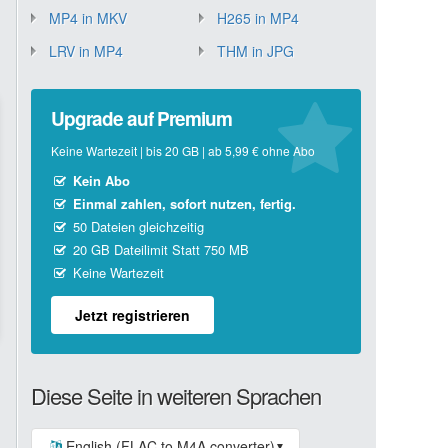
MP4 in MKV
H265 in MP4
LRV in MP4
THM in JPG
Upgrade auf Premium
Keine Wartezeit | bis 20 GB | ab 5,99 € ohne Abo
Kein Abo
Einmal zahlen, sofort nutzen, fertig.
50 Dateien gleichzeitig
20 GB Dateilimit Statt 750 MB
Keine Wartezeit
Jetzt registrieren
Diese Seite in weiteren Sprachen
English (FLAC to M4A converter)
▼