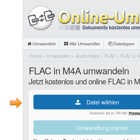
Umwandeln
Alle Umwandler
Dateitypen
Home
»
Umwandeln
»
Audio/Video
»
FLAC
»
FLAC in 
FLAC in M4A umwandeln
Jetzt kostenlos und online FLAC in
Datei wählen
Kostenlos: bis zu 750 MB (
Premi
Umwandlung starten