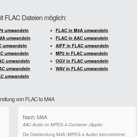
it FLAC Dateien möglich:
P4 umwandeln
FLAC in M4A umwandeln
MA umwandeln
FLAC in AAC umwandeln
AC umwandeln
AIFF in FLAC umwandeln
AC umwandeln
MP2 in FLAC umwandeln
AC umwandeln
OGV in FLAC umwandeln
AC umwandeln
WAV in FLAC umwandeln
AC umwandeln
andlung von FLAC to M4A
Nach: M4A
AAC-Audio im MPEG-4-Container (Apple)
Die Dateiendung M4A (MPEG-4 Audio) kennzeichnet