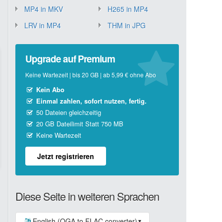
MP4 in MKV
H265 in MP4
LRV in MP4
THM in JPG
Upgrade auf Premium
Keine Wartezeit | bis 20 GB | ab 5,99 € ohne Abo
Kein Abo
Einmal zahlen, sofort nutzen, fertig.
50 Dateien gleichzeitig
20 GB Dateilimit Statt 750 MB
Keine Wartezeit
Jetzt registrieren
Diese Seite in weiteren Sprachen
English (OGA to FLAC converter)
▼