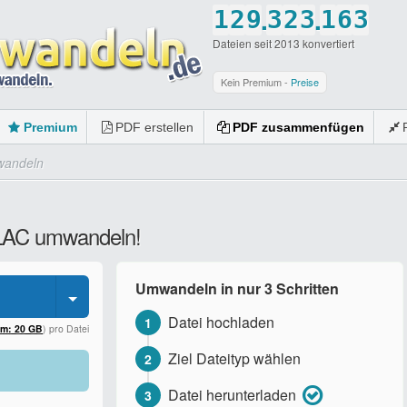
.
.
1
2
9
3
2
3
1
6
3
Dateien seit 2013 konvertiert
2
3
0
4
3
4
2
7
4
3
4
5
4
5
3
8
5
Kein Premium -
Preise
4
5
6
5
6
4
9
6
Premium
PDF erstellen
PDF zusammenfügen
5
6
7
6
7
5
0
7
wandeln
6
7
8
7
8
6
8
7
8
9
8
9
7
9
FLAC umwandeln!
8
9
0
9
0
8
0
9
0
0
9
Umwandeln in nur 3 Schritten
0
0
Datei hochladen
1
um: 20 GB
) pro Datei
Ziel Dateityp wählen
2
Datei herunterladen
3