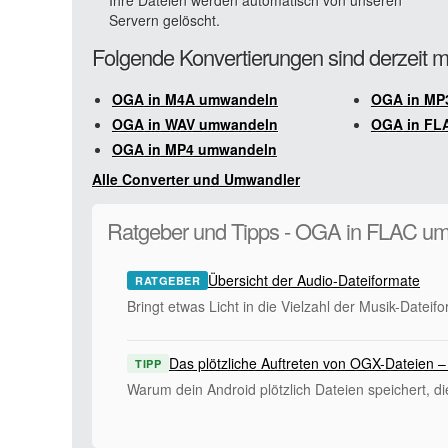
Ihre Dateien werden automatisch von unseren
Servern gelöscht.
Folgende Konvertierungen sind derzeit 
OGA in M4A umwandeln
OGA in MP
OGA in WAV umwandeln
OGA in FL
OGA in MP4 umwandeln
Alle Converter und Umwandler
Ratgeber und Tipps - OGA in FLAC u
Übersicht der Audio-Dateiformate
RATGEBER
Bringt etwas Licht in die Vielzahl der Musik-Dateif
Das plötzliche Auftreten von OGX-Dateien –
TIPP
Warum dein Android plötzlich Dateien speichert, d