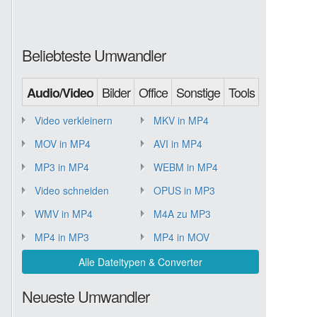
Beliebteste Umwandler
Bilder
Office
Sonstige
Tools
Audio/Video
Video verkleinern
MKV in MP4
MOV in MP4
AVI in MP4
MP3 in MP4
WEBM in MP4
Video schneiden
OPUS in MP3
WMV in MP4
M4A zu MP3
MP4 in MP3
MP4 in MOV
Alle Dateitypen & Converter
Neueste Umwandler