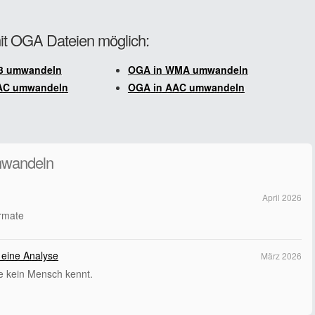
mit OGA Dateien möglich:
3 umwandeln
OGA in WMA umwandeln
AC umwandeln
OGA in AAC umwandeln
mwandeln
April 2026
ormate
 eine Analyse
März 2026
ie kein Mensch kennt.