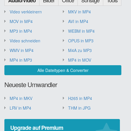
Audio/Video
Video verkleinern
MKV in MP4
MOV in MP4
AVI in MP4
MP3 in MP4
WEBM in MP4
Video schneiden
OPUS in MP3
WMV in MP4
M4A zu MP3
MP4 in MP3
MP4 in MOV
Alle Dateitypen & Converter
Neueste Umwandler
MP4 in MKV
H265 in MP4
LRV in MP4
THM in JPG
Upgrade auf Premium