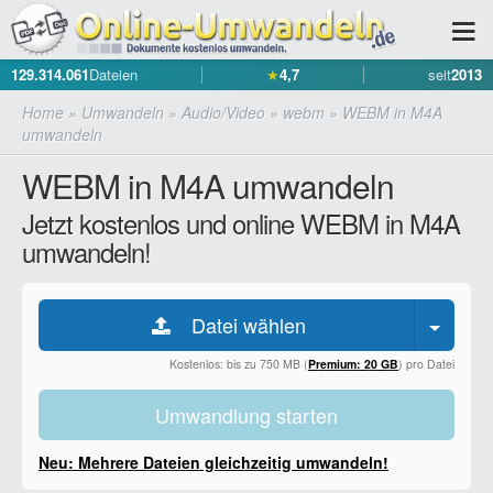
129.314.061
Dateien
★
4,7
seit
2013
Home
»
Umwandeln
»
Audio/Video
»
webm
»
WEBM in M4A
umwandeln
WEBM in M4A umwandeln
Jetzt kostenlos und online WEBM in M4A
umwandeln!
Datei wählen
Kostenlos: bis zu 750 MB (
Premium: 20 GB
) pro Datei
Umwandlung starten
Neu: Mehrere Dateien gleichzeitig umwandeln!