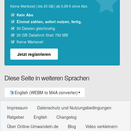
Keine Wartezeit | bis 20 GB | ab 5,99 € ohne Abo
Kein Abo
Einmal zahlen, sofort nutzen, fertig.
50 Dateien gleichzeitig
20 GB Dateilimit Statt 750 MB
Keine Wartezeit
Jetzt registrieren
Diese Seite in weiteren Sprachen
English (WEBM to M4A converter)
▼
Impressum
Datenschutz und Nutzungsbedingungen
Ratgeber
English
Changelog
Über Online-Umwandeln.de
Blog
Video verkleinern