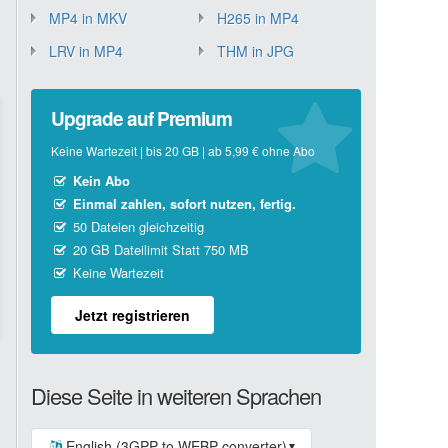
MP4 in MKV
H265 in MP4
LRV in MP4
THM in JPG
Upgrade auf Premium
Keine Wartezeit | bis 20 GB | ab 5,99 € ohne Abo
Kein Abo
Einmal zahlen, sofort nutzen, fertig.
50 Dateien gleichzeitig
20 GB Dateilimit Statt 750 MB
Keine Wartezeit
Jetzt registrieren
Diese Seite in weiteren Sprachen
English (3GPP to WEBP converter)
▼