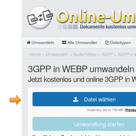
Umwandeln
Alle Umwandler
Dateitypen
Home
»
Umwandeln
»
Audio/Video
»
3GPP
»
3GPP in
3GPP in WEBP umwandeln
Jetzt kostenlos und online 3GPP i
Datei wählen
Kostenlos: bis zu 750 MB (
Premi
Umwandlung starten