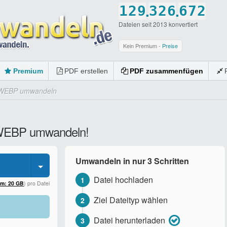
.
.
1
2
9
3
2
6
6
7
2
Dateien seit 2013 konvertiert
2
3
0
4
3
7
7
8
3
3
4
5
4
8
8
9
4
Kein Premium -
Preise
4
5
6
5
9
9
0
5
Premium
PDF erstellen
PDF zusammenfügen
5
6
7
6
0
0
6
 WEBP umwandeln
6
7
8
7
7
7
8
9
8
8
n WEBP umwandeln!
8
9
0
9
9
9
0
0
0
Umwandeln in nur 3 Schritten
0
Datei hochladen
1
um: 20 GB
) pro Datei
Ziel Dateityp wählen
2
Datei herunterladen
3