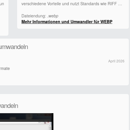
 un
verschiedene Vorteile und nutzt Standards wie RIFF …
Dateiendung:
.webp
Mehr Informationen und Umwandler für WEBP
 umwandeln
April 2026
ormate
wandeln