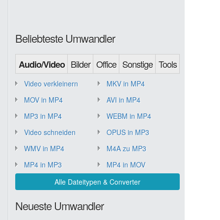
Beliebteste Umwandler
Bilder
Office
Sonstige
Tools
Audio/Video
Video verkleinern
MKV in MP4
MOV in MP4
AVI in MP4
MP3 in MP4
WEBM in MP4
Video schneiden
OPUS in MP3
WMV in MP4
M4A zu MP3
MP4 in MP3
MP4 in MOV
Alle Dateitypen & Converter
Neueste Umwandler