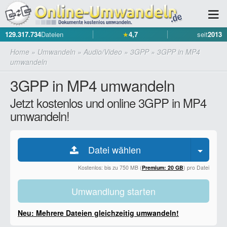
129.317.734
Dateien
★
4,7
seit
2013
Home
»
Umwandeln
»
Audio/Video
»
3GPP
»
3GPP in MP4
umwandeln
3GPP in MP4 umwandeln
Jetzt kostenlos und online 3GPP in MP4
umwandeln!
Datei wählen
Kostenlos: bis zu 750 MB (
Premium: 20 GB
) pro Datei
Umwandlung starten
Neu: Mehrere Dateien gleichzeitig umwandeln!