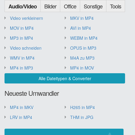
Bilder
Office
Sonstige
Tools
Audio/Video
Video verkleinern
MKV in MP4
MOV in MP4
AVI in MP4
MP3 in MP4
WEBM in MP4
Video schneiden
OPUS in MP3
WMV in MP4
M4A zu MP3
MP4 in MP3
MP4 in MOV
Alle Dateitypen & Converter
Neueste Umwandler
MP4 in MKV
H265 in MP4
LRV in MP4
THM in JPG