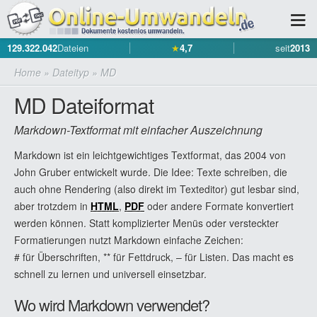
129.322.042
Dateien
★
4,7
seit
2013
Home
»
Dateityp
»
MD
MD Dateiformat
Markdown-Textformat mit einfacher Auszeichnung
Markdown ist ein leichtgewichtiges Textformat, das 2004 von
John Gruber entwickelt wurde. Die Idee: Texte schreiben, die
auch ohne Rendering (also direkt im Texteditor) gut lesbar sind,
aber trotzdem in
HTML
,
PDF
oder andere Formate konvertiert
werden können. Statt komplizierter Menüs oder versteckter
Formatierungen nutzt Markdown einfache Zeichen:
# für Überschriften, ** für Fettdruck, – für Listen. Das macht es
schnell zu lernen und universell einsetzbar.
Wo wird Markdown verwendet?