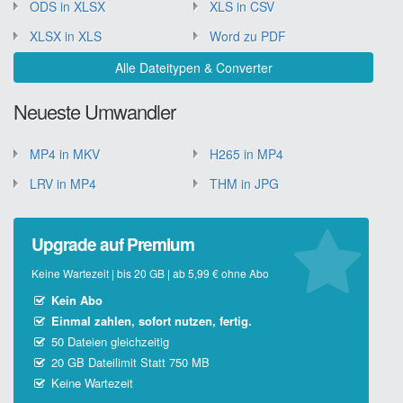
ODS in XLSX
XLS in CSV
XLSX in XLS
Word zu PDF
Alle Dateitypen & Converter
Neueste Umwandler
MP4 in MKV
H265 in MP4
LRV in MP4
THM in JPG
Upgrade auf Premium
Keine Wartezeit | bis 20 GB | ab 5,99 € ohne Abo
Kein Abo
Einmal zahlen, sofort nutzen, fertig.
50 Dateien gleichzeitig
20 GB Dateilimit Statt 750 MB
Keine Wartezeit