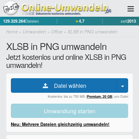
129.329.264
Dateien
★
4,7
seit
2013
Home
»
Umwandeln
»
Office
»
XLSB in PNG umwandeln
XLSB in PNG umwandeln
Jetzt kostenlos und online XLSB in PNG
umwandeln!
Datei wählen
Kostenlos: bis zu 750 MB (
Premium: 20 GB
) pro Datei
Umwandlung starten
Neu: Mehrere Dateien gleichzeitig umwandeln!