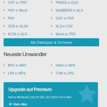
ODT zu PDF
PAGES in DOC
PDF in Word
NUMBERS in XLS
PDF
ODF in PDF
ODS in XLSX
XLS in CSV
XLSX in XLS
Word zu PDF
Alle Dateitypen & Converter
Neueste Umwandler
MP4 in MKV
H265 in MP4
LRV in MP4
THM in JPG
Upgrade auf Premium
Keine Wartezeit | bis 20 GB | ab 5,99 € ohne Abo
Kein Abo