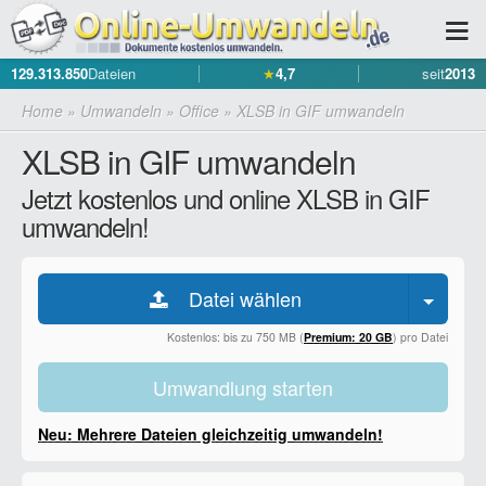
129.313.850
Dateien
★
4,7
seit
2013
Home
»
Umwandeln
»
Office
»
XLSB in GIF umwandeln
XLSB in GIF umwandeln
Jetzt kostenlos und online XLSB in GIF
umwandeln!
Datei wählen
Kostenlos: bis zu 750 MB (
Premium: 20 GB
) pro Datei
Umwandlung starten
Neu: Mehrere Dateien gleichzeitig umwandeln!