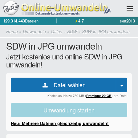
129.314.443
Dateien
★
4,7
seit
2013
Home
»
Umwandeln
»
Office
»
SDW
»
SDW in JPG umwandeln
SDW in JPG umwandeln
Jetzt kostenlos und online SDW in JPG
umwandeln!
Datei wählen
Kostenlos: bis zu 750 MB (
Premium: 20 GB
) pro Datei
Umwandlung starten
Neu: Mehrere Dateien gleichzeitig umwandeln!