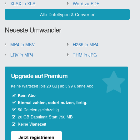
XLSX in XLS
Word zu PDF
Alle Dateitypen & Converter
Neueste Umwandler
MP4 in MKV
H265 in MP4
LRV in MP4
THM in JPG
Upgrade auf Premium
Keine Wartezeit | bis 20 GB | ab 5,99 € ohne Abo
Kein Abo
Einmal zahlen, sofort nutzen, fertig.
50 Dateien gleichzeitig
20 GB Dateilimit Statt 750 MB
Keine Wartezeit
Jetzt registrieren