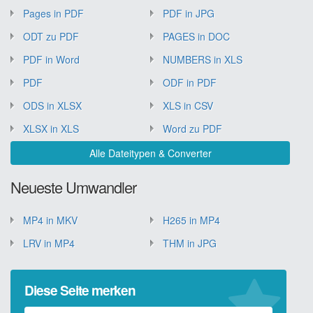
Pages in PDF
PDF in JPG
ODT zu PDF
PAGES in DOC
PDF in Word
NUMBERS in XLS
PDF
ODF in PDF
ODS in XLSX
XLS in CSV
XLSX in XLS
Word zu PDF
Alle Dateitypen & Converter
Neueste Umwandler
MP4 in MKV
H265 in MP4
LRV in MP4
THM in JPG
Diese Seite merken