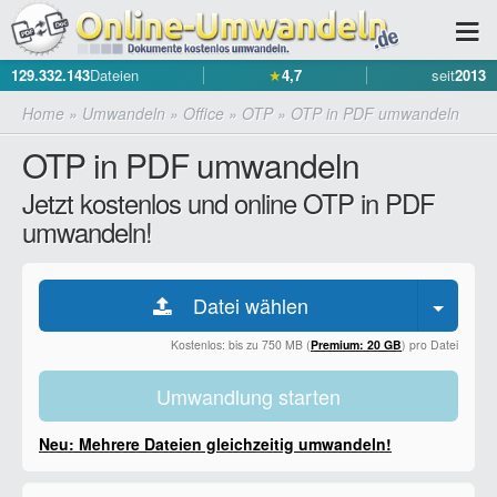
129.332.143
Dateien
★
4,7
seit
2013
Home
»
Umwandeln
»
Office
»
OTP
»
OTP in PDF umwandeln
OTP in PDF umwandeln
Jetzt kostenlos und online OTP in PDF
umwandeln!
Datei wählen
Kostenlos: bis zu 750 MB (
Premium: 20 GB
) pro Datei
Umwandlung starten
Neu: Mehrere Dateien gleichzeitig umwandeln!