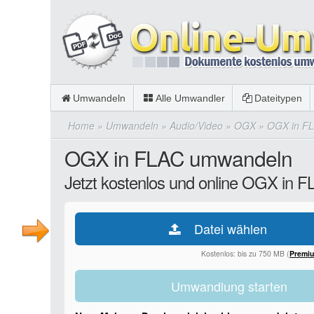
Umwandeln
Alle Umwandler
Dateitypen
Home
»
Umwandeln
»
Audio/Video
»
OGX
»
OGX in F
OGX in FLAC umwandeln
Jetzt kostenlos und online OGX in 
Datei wählen
Kostenlos: bis zu 750 MB (
Premi
Umwandlung starten