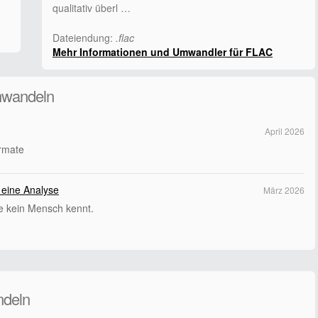
qualitativ überl …
Dateiendung:
.flac
Mehr Informationen und Umwandler für FLAC
mwandeln
April 2026
ormate
 eine Analyse
März 2026
ie kein Mensch kennt.
ndeln