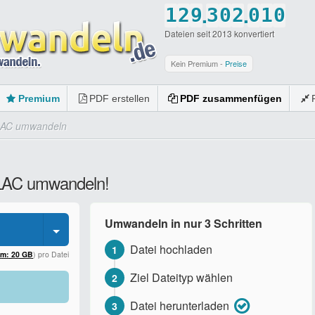
.
.
1
2
9
3
0
2
0
1
0
Dateien seit 2013 konvertiert
2
3
0
4
1
3
1
2
1
3
4
5
2
4
2
3
2
Kein Premium -
Preise
4
5
6
3
5
3
4
3
Premium
PDF erstellen
PDF zusammenfügen
5
6
7
4
6
4
5
4
LAC umwandeln
6
7
8
5
7
5
6
5
7
8
9
6
8
6
7
6
FLAC umwandeln!
8
9
0
7
9
7
8
7
9
0
8
0
8
9
8
Umwandeln in nur 3 Schritten
0
9
9
0
9
Datei hochladen
1
0
0
0
um: 20 GB
) pro Datei
Ziel Dateityp wählen
2
Datei herunterladen
3