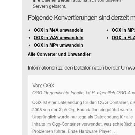
Ihre Dateien werden automatisch von unseren
Servern gelöscht.
Folgende Konvertierungen sind derzeit 
OGX in M4A umwandeln
OGX in MP
OGX in WAV umwandeln
OGX in FL
OGX in MP4 umwandeln
Alle Converter und Umwandler
Informationen zu den Dateiformaten bei der Um
Von: OGX
OGG für gemischte Inhalte, i.d.R. eigentlich OGG-Aud
OGX ist eine Dateiendung für den OGG-Container, di
2008 von der Xiph.Org Foundation eingeführt wurde.
Ursprünglich wurde nur .ogg als Dateiendung für alle
Inhalte im Ogg-Container verwendet, was schließlich 
Problemen führte. Erste Hardware-Player …