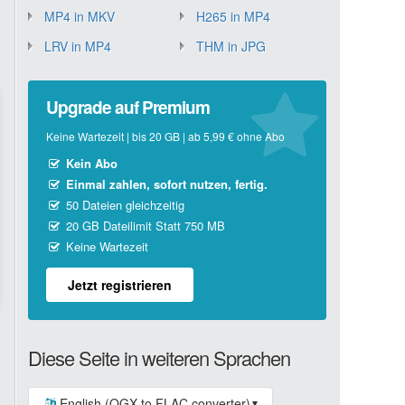
MP4 in MKV
H265 in MP4
LRV in MP4
THM in JPG
Upgrade auf Premium
Keine Wartezeit | bis 20 GB | ab 5,99 € ohne Abo
Kein Abo
Einmal zahlen, sofort nutzen, fertig.
50 Dateien gleichzeitig
20 GB Dateilimit Statt 750 MB
Keine Wartezeit
Jetzt registrieren
Diese Seite in weiteren Sprachen
English (OGX to FLAC converter)
▼