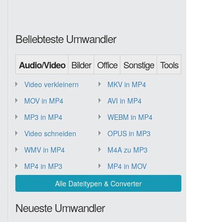
Beliebteste Umwandler
Bilder
Office
Sonstige
Tools
Audio/Video
Video verkleinern
MKV in MP4
MOV in MP4
AVI in MP4
MP3 in MP4
WEBM in MP4
Video schneiden
OPUS in MP3
WMV in MP4
M4A zu MP3
MP4 in MP3
MP4 in MOV
Alle Dateitypen & Converter
Neueste Umwandler