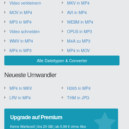
Video verkleinern
MKV in MP4
MOV in MP4
AVI in MP4
MP3 in MP4
WEBM in MP4
Video schneiden
OPUS in MP3
WMV in MP4
M4A zu MP3
MP4 in MP3
MP4 in MOV
Alle Dateitypen & Converter
Neueste Umwandler
MP4 in MKV
H265 in MP4
LRV in MP4
THM in JPG
Upgrade auf Premium
Keine Wartezeit | bis 20 GB | ab 5,99 € ohne Abo