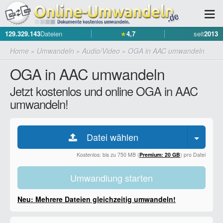
129.329.143
Dateien
★
4,7
seit
2013
Home
»
Umwandeln
»
Audio/Video
»
OGA in AAC umwandeln
OGA in AAC umwandeln
Jetzt kostenlos und online OGA in AAC
umwandeln!
Datei wählen
Kostenlos: bis zu 750 MB (
Premium: 20 GB
) pro Datei
Umwandlung starten
Neu: Mehrere Dateien gleichzeitig umwandeln!