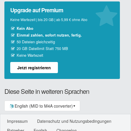
Upgrade auf Premium
Keine Wartezeit | bis 20 GB | ab 5,99 € ohne Abo
Kein Abo
Einmal zahlen, sofort nutzen, fertig.
50 Dateien gleichzeitig
20 GB Dateilimit Statt 750 MB
Keine Wartezeit
Jetzt registrieren
Diese Seite in weiteren Sprachen
English (MID to M4A converter)
▼
Impressum
Datenschutz und Nutzungsbedingungen
Ratgeber
English
Changelog