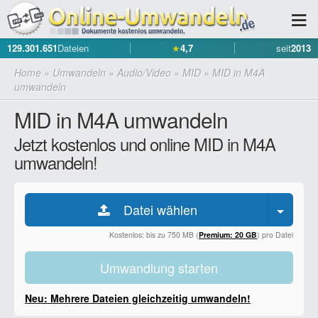
129.301.651
Dateien
★
4,7
seit
2013
Home
»
Umwandeln
»
Audio/Video
»
MID
»
MID in M4A
umwandeln
MID in M4A umwandeln
Jetzt kostenlos und online MID in M4A
umwandeln!
Datei wählen
Kostenlos: bis zu 750 MB (
Premium: 20 GB
) pro Datei
Umwandlung starten
Neu: Mehrere Dateien gleichzeitig umwandeln!