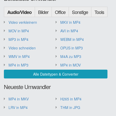
Bilder
Office
Sonstige
Tools
Audio/Video
Video verkleinern
MKV in MP4
MOV in MP4
AVI in MP4
MP3 in MP4
WEBM in MP4
Video schneiden
OPUS in MP3
WMV in MP4
M4A zu MP3
MP4 in MP3
MP4 in MOV
Alle Dateitypen & Converter
Neueste Umwandler
MP4 in MKV
H265 in MP4
LRV in MP4
THM in JPG