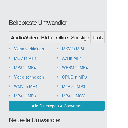
Beliebteste Umwandler
Bilder
Office
Sonstige
Tools
Audio/Video
Video verkleinern
MKV in MP4
MOV in MP4
AVI in MP4
MP3 in MP4
WEBM in MP4
Video schneiden
OPUS in MP3
WMV in MP4
M4A zu MP3
MP4 in MP3
MP4 in MOV
Alle Dateitypen & Converter
Neueste Umwandler