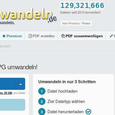
.
.
1
2
9
3
2
1
6
6
6
Dateien seit 2013 konvertiert
2
3
0
4
3
2
7
7
7
3
4
5
4
3
8
8
8
Kein Premium -
Preise
4
5
6
5
4
9
9
9
Premium
PDF erstellen
PDF zusammenfügen
5
6
7
6
5
0
0
0
andeln
6
7
8
7
6
7
8
9
8
7
MPG umwandeln!
8
9
0
9
8
9
0
0
9
Umwandeln in nur 3 Schritten
0
0
Datei hochladen
1
um: 20 GB
) pro Datei
Ziel Dateityp wählen
2
Datei herunterladen
3