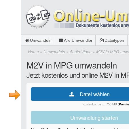
Umwandeln
Alle Umwandler
Dateitypen
Home
»
Umwandeln
»
Audio/Video
»
M2V in MPG umw
M2V in MPG umwandeln
Jetzt kostenlos und online M2V in 
Datei wählen
Kostenlos: bis zu 750 MB (
Premi
Umwandlung starten