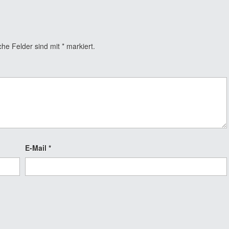
che Felder sind mit
*
markiert.
E-Mail
*