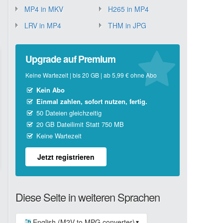
MP4 in MKV
H265 in MP4
LRV in MP4
THM in JPG
Upgrade auf Premium
Keine Wartezeit | bis 20 GB | ab 5,99 € ohne Abo
Kein Abo
Einmal zahlen, sofort nutzen, fertig.
50 Dateien gleichzeitig
20 GB Dateilimit Statt 750 MB
Keine Wartezeit
Jetzt registrieren
Diese Seite in weiteren Sprachen
English (M2V to MPG converter)
▼