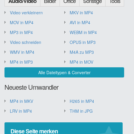
Bilder
Office
Sonstige
Tools
Audio/Video
Video verkleinern
MKV in MP4
MOV in MP4
AVI in MP4
MP3 in MP4
WEBM in MP4
Video schneiden
OPUS in MP3
WMV in MP4
M4A zu MP3
MP4 in MP3
MP4 in MOV
Alle Dateitypen & Converter
Neueste Umwandler
MP4 in MKV
H265 in MP4
LRV in MP4
THM in JPG
Diese Seite merken