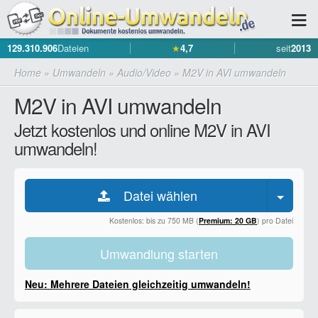
129.310.906
Dateien
★
4,7
seit
2013
Home
»
Umwandeln
»
Audio/Video
»
M2V in AVI umwandeln
M2V in AVI umwandeln
Jetzt kostenlos und online M2V in AVI
umwandeln!
Datei wählen
Kostenlos: bis zu 750 MB (
Premium: 20 GB
) pro Datei
Umwandlung starten
Neu: Mehrere Dateien gleichzeitig umwandeln!