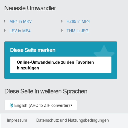
Neueste Umwandler
MP4 in MKV
H265 in MP4
LRV in MP4
THM in JPG
Diese Seite merken
Online-Umwandeln.de zu den Favoriten
hinzufügen
Diese Seite in weiteren Sprachen
English (ARC to ZIP converter)
▼
Impressum
Datenschutz und Nutzungsbedingungen