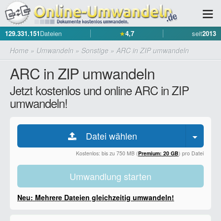
129.331.151
Dateien
★
4,7
seit
2013
Home
»
Umwandeln
»
Sonstige
»
ARC in ZIP umwandeln
ARC in ZIP umwandeln
Jetzt kostenlos und online ARC in ZIP
umwandeln!
Datei wählen
Kostenlos: bis zu 750 MB (
Premium: 20 GB
) pro Datei
Umwandlung starten
Neu: Mehrere Dateien gleichzeitig umwandeln!