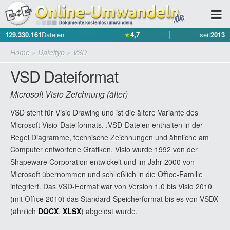
129.330.161
Dateien
★
4,7
seit
2013
Home
»
Dateityp
»
VSD
VSD Dateiformat
Microsoft Visio Zeichnung (älter)
VSD steht für Visio Drawing und ist die ältere Variante des
Microsoft Visio-Dateiformats. .VSD-Dateien enthalten in der
Regel Diagramme, technische Zeichnungen und ähnliche am
Computer entworfene Grafiken. Visio wurde 1992 von der
Shapeware Corporation entwickelt und im Jahr 2000 von
Microsoft übernommen und schließlich in die Office-Familie
integriert. Das VSD-Format war von Version 1.0 bis Visio 2010
(mit Office 2010) das Standard-Speicherformat bis es von VSDX
(ähnlich
DOCX
,
XLSX
) abgelöst wurde.