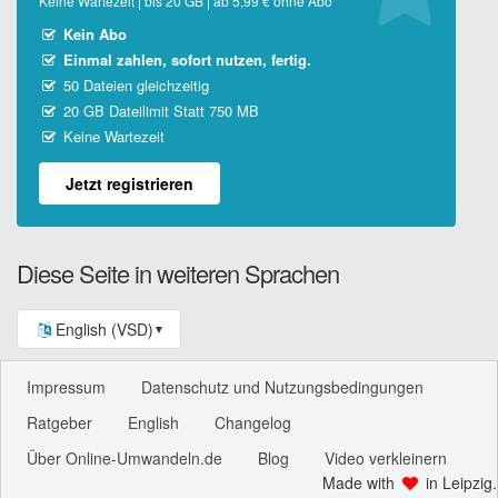
Keine Wartezeit | bis 20 GB | ab 5,99 € ohne Abo
Kein Abo
Einmal zahlen, sofort nutzen, fertig.
50 Dateien gleichzeitig
20 GB Dateilimit Statt 750 MB
Keine Wartezeit
Jetzt registrieren
Diese Seite in weiteren Sprachen
English (VSD)
▼
Impressum
Datenschutz und Nutzungsbedingungen
Ratgeber
English
Changelog
Über Online-Umwandeln.de
Blog
Video verkleinern
Made with
in Leipzig.