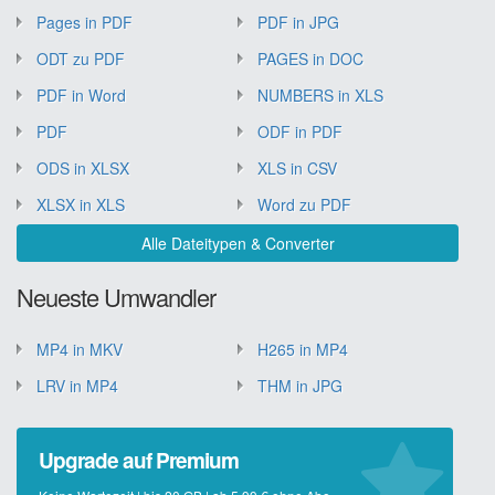
Pages in PDF
PDF in JPG
ODT zu PDF
PAGES in DOC
PDF in Word
NUMBERS in XLS
PDF
ODF in PDF
ODS in XLSX
XLS in CSV
XLSX in XLS
Word zu PDF
Alle Dateitypen & Converter
Neueste Umwandler
MP4 in MKV
H265 in MP4
LRV in MP4
THM in JPG
Upgrade auf Premium