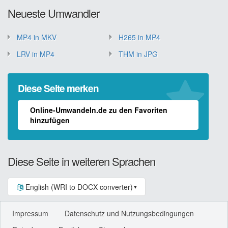
Neueste Umwandler
MP4 in MKV
H265 in MP4
LRV in MP4
THM in JPG
Diese Seite merken
Online-Umwandeln.de zu den Favoriten
hinzufügen
Diese Seite in weiteren Sprachen
English (WRI to DOCX converter)
▼
Impressum
Datenschutz und Nutzungsbedingungen