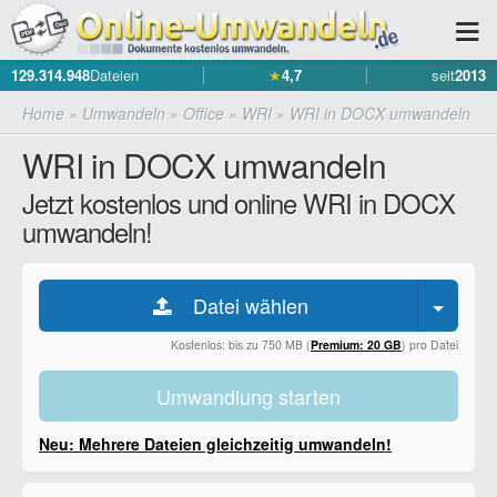
129.314.948
Dateien
★
4,7
seit
2013
Home
»
Umwandeln
»
Office
»
WRI
»
WRI in DOCX umwandeln
WRI in DOCX umwandeln
Jetzt kostenlos und online WRI in DOCX
umwandeln!
Datei wählen
Kostenlos: bis zu 750 MB (
Premium: 20 GB
) pro Datei
Umwandlung starten
Neu: Mehrere Dateien gleichzeitig umwandeln!