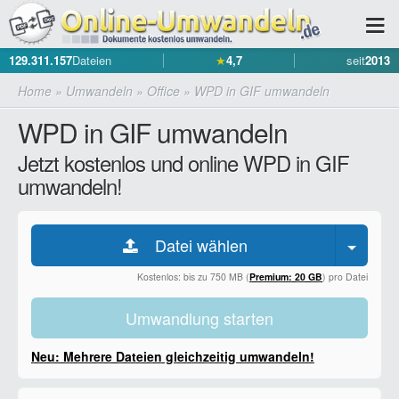
129.311.157
Dateien
★
4,7
seit
2013
Home
»
Umwandeln
»
Office
»
WPD in GIF umwandeln
WPD in GIF umwandeln
Jetzt kostenlos und online WPD in GIF
umwandeln!
Datei wählen
Kostenlos: bis zu 750 MB (
Premium: 20 GB
) pro Datei
Umwandlung starten
Neu: Mehrere Dateien gleichzeitig umwandeln!