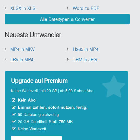
XLSX in XLS
Word zu PDF
Alle Dateitypen & Converter
Neueste Umwandler
MP4 in MKV
H265 in MP4
LRV in MP4
THM in JPG
Upgrade auf Premium
Keine Wartezeit | bis 20 GB | ab 5,99 € ohne Abo
Kein Abo
Einmal zahlen, sofort nutzen, fertig.
50 Dateien gleichzeitig
20 GB Dateilimit Statt 750 MB
Keine Wartezeit