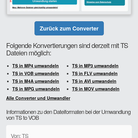
Zurück zum Converter
Folgende Konvertierungen sind derzeit mit TS
Dateien möglich:
TS in MP4 umwandeln
TS in MP3 umwandeln
TS in VOB umwandeln
TS in FLV umwandeln
TS in M4A umwandeln
TS in AVI umwandeln
TS in MPG umwandeln
TS in MOV umwandeln
Alle Converter und Umwandler
Informationen zu den Dateiformaten bei der Umwandlung
von TS to VOB
Von: TS