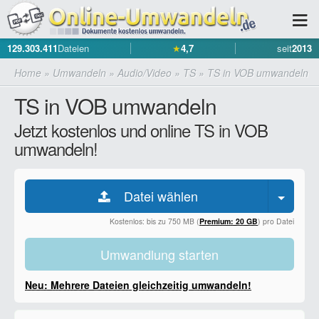
129.303.411
Dateien
★
4,7
seit
2013
Home
»
Umwandeln
»
Audio/Video
»
TS
»
TS in VOB umwandeln
TS in VOB umwandeln
Jetzt kostenlos und online TS in VOB
umwandeln!
Datei wählen
Kostenlos: bis zu 750 MB (
Premium: 20 GB
) pro Datei
Umwandlung starten
Neu: Mehrere Dateien gleichzeitig umwandeln!