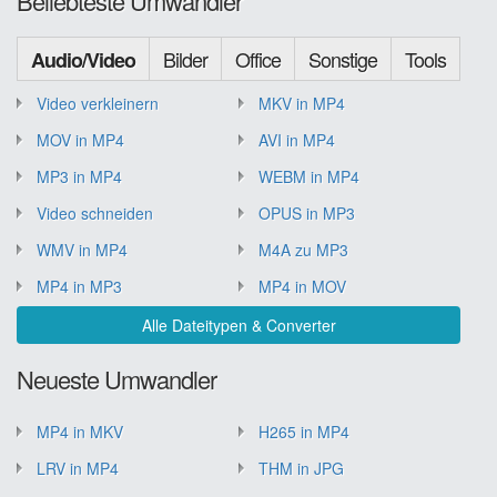
Beliebteste Umwandler
Bilder
Office
Sonstige
Tools
Audio/Video
Video verkleinern
MKV in MP4
MOV in MP4
AVI in MP4
MP3 in MP4
WEBM in MP4
Video schneiden
OPUS in MP3
WMV in MP4
M4A zu MP3
MP4 in MP3
MP4 in MOV
Alle Dateitypen & Converter
Neueste Umwandler
MP4 in MKV
H265 in MP4
LRV in MP4
THM in JPG