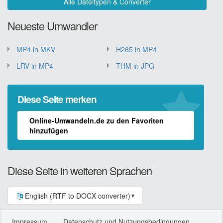
Alle Dateitypen & Converter
Neueste Umwandler
MP4 in MKV
H265 in MP4
LRV in MP4
THM in JPG
Diese Seite merken
Online-Umwandeln.de zu den Favoriten
hinzufügen
Diese Seite in weiteren Sprachen
English (RTF to DOCX converter)
▼
Impressum
Datenschutz und Nutzungsbedingungen