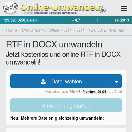
129.326.029
Dateien
★
4,7
seit
2013
Home
»
Umwandeln
»
Office
»
RTF
»
RTF in DOCX umwandeln
RTF in DOCX umwandeln
Jetzt kostenlos und online RTF in DOCX
umwandeln!
Datei wählen
Kostenlos: bis zu 750 MB (
Premium: 20 GB
) pro Datei
Umwandlung starten
Neu: Mehrere Dateien gleichzeitig umwandeln!