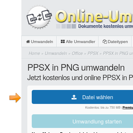
Umwandeln
Alle Umwandler
Dateitypen
Home
»
Umwandeln
»
Office
»
PPSX
»
PPSX in PNG u
PPSX in PNG umwandeln
Jetzt kostenlos und online PPSX in
Datei wählen
Kostenlos: bis zu 750 MB (
Premi
Umwandlung starten