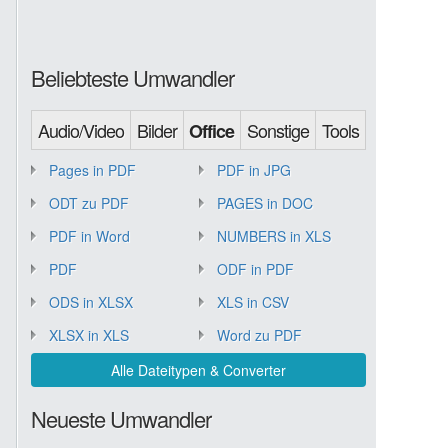
Beliebteste Umwandler
Audio/Video
Bilder
Sonstige
Tools
Office
Pages in PDF
PDF in JPG
ODT zu PDF
PAGES in DOC
PDF in Word
NUMBERS in XLS
PDF
ODF in PDF
ODS in XLSX
XLS in CSV
XLSX in XLS
Word zu PDF
Alle Dateitypen & Converter
Neueste Umwandler