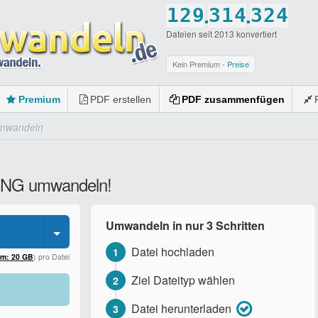
.
.
1
2
9
3
1
4
3
2
4
Dateien seit 2013 konvertiert
2
3
0
4
2
5
4
3
5
3
4
5
3
6
5
4
6
Kein Premium -
Preise
4
5
6
4
7
6
5
7
Premium
PDF erstellen
PDF zusammenfügen
5
6
7
5
8
7
6
8
mwandeln
6
7
8
6
9
8
7
9
7
8
9
7
0
9
8
0
 PNG umwandeln!
8
9
0
8
0
9
9
0
9
0
Umwandeln in nur 3 Schritten
0
0
Datei hochladen
1
um: 20 GB
) pro Datei
Ziel Dateityp wählen
2
Datei herunterladen
3