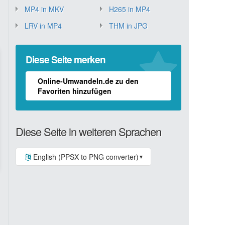
MP4 in MKV
H265 in MP4
LRV in MP4
THM in JPG
Diese Seite merken
Online-Umwandeln.de zu den
Favoriten hinzufügen
Diese Seite in weiteren Sprachen
English (PPSX to PNG converter)
▼