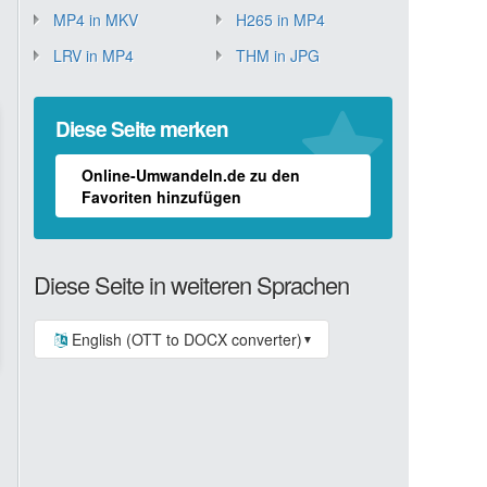
MP4 in MKV
H265 in MP4
LRV in MP4
THM in JPG
Diese Seite merken
Online-Umwandeln.de zu den
Favoriten hinzufügen
Diese Seite in weiteren Sprachen
English (OTT to DOCX converter)
▼