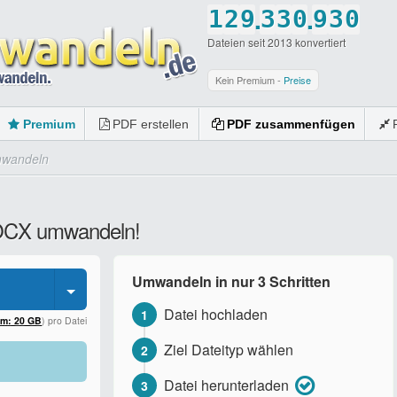
.
.
1
2
9
3
3
0
9
3
0
Dateien seit 2013 konvertiert
2
3
0
4
4
1
0
4
1
3
4
5
5
2
5
2
Kein Premium -
Preise
4
5
6
6
3
6
3
Premium
PDF erstellen
PDF zusammenfügen
5
6
7
7
4
7
4
mwandeln
6
7
8
8
5
8
5
7
8
9
9
6
9
6
 DOCX umwandeln!
8
9
0
0
7
0
7
9
0
8
8
Umwandeln in nur 3 Schritten
0
9
9
Datei hochladen
1
0
0
um: 20 GB
) pro Datei
Ziel Dateityp wählen
2
Datei herunterladen
3