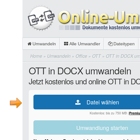
Umwandeln
Alle Umwandler
Dateitypen
Home
»
Umwandeln
»
Office
»
OTT
»
OTT in DOCX u
OTT in DOCX umwandeln
Jetzt kostenlos und online OTT in
Datei wählen
Kostenlos: bis zu 750 MB (
Premi
Umwandlung starten