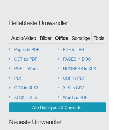
Beliebteste Umwandler
Audio/Video
Bilder
Sonstige
Tools
Office
Pages in PDF
PDF in JPG
ODT zu PDF
PAGES in DOC
PDF in Word
NUMBERS in XLS
PDF
ODF in PDF
ODS in XLSX
XLS in CSV
XLSX in XLS
Word zu PDF
Alle Dateitypen & Converter
Neueste Umwandler