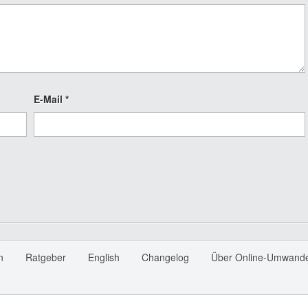
E-Mail
*
n
Ratgeber
English
Changelog
Über Online-Umwande