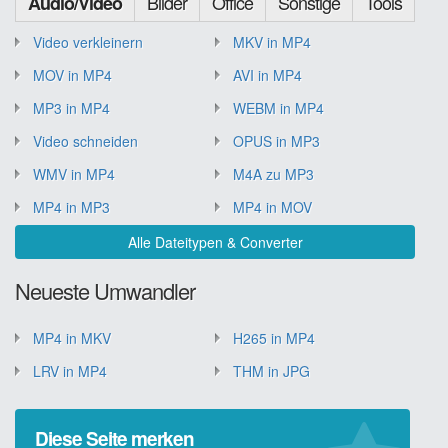
Bilder
Office
Sonstige
Tools
Audio/Video
Video verkleinern
MKV in MP4
MOV in MP4
AVI in MP4
MP3 in MP4
WEBM in MP4
Video schneiden
OPUS in MP3
WMV in MP4
M4A zu MP3
MP4 in MP3
MP4 in MOV
Alle Dateitypen & Converter
Neueste Umwandler
MP4 in MKV
H265 in MP4
LRV in MP4
THM in JPG
Diese Seite merken