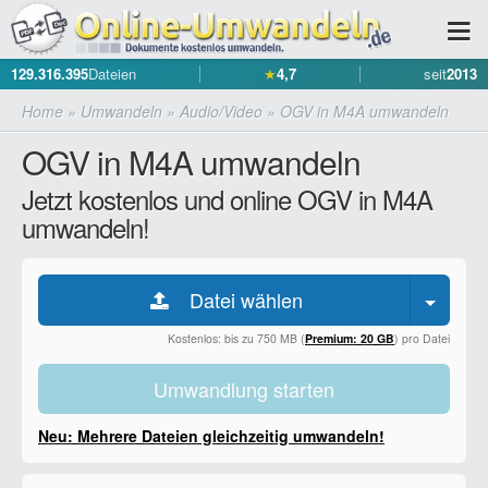
129.316.395
Dateien
★
4,7
seit
2013
Home
»
Umwandeln
»
Audio/Video
»
OGV in M4A umwandeln
OGV in M4A umwandeln
Jetzt kostenlos und online OGV in M4A
umwandeln!
Datei wählen
Kostenlos: bis zu 750 MB (
Premium: 20 GB
) pro Datei
Umwandlung starten
Neu: Mehrere Dateien gleichzeitig umwandeln!