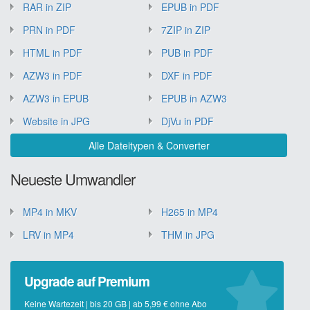
RAR in ZIP
EPUB in PDF
PRN in PDF
7ZIP in ZIP
HTML in PDF
PUB in PDF
AZW3 in PDF
DXF in PDF
AZW3 in EPUB
EPUB in AZW3
Website in JPG
DjVu in PDF
Alle Dateitypen & Converter
Neueste Umwandler
MP4 in MKV
H265 in MP4
LRV in MP4
THM in JPG
Upgrade auf Premium
Keine Wartezeit | bis 20 GB | ab 5,99 € ohne Abo