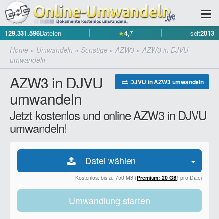
129.331.596
Dateien
★
4,7
seit
2013
Home
»
Umwandeln
»
Sonstige
»
AZW3
»
AZW3 in DJVU
umwandeln
AZW3 in DJVU
DJVU in AZW3 umwandeln
umwandeln
Jetzt kostenlos und online AZW3 in DJVU
umwandeln!
Datei wählen
Kostenlos: bis zu 750 MB (
Premium: 20 GB
) pro Datei
Umwandlung starten