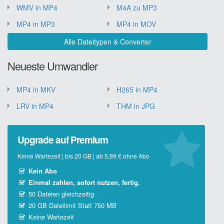
WMV in MP4
M4A zu MP3
MP4 in MP3
MP4 in MOV
Alle Dateitypen & Converter
Neueste Umwandler
MP4 in MKV
H265 in MP4
LRV in MP4
THM in JPG
Upgrade auf Premium
Keine Wartezeit | bis 20 GB | ab 5,99 € ohne Abo
Kein Abo
Einmal zahlen, sofort nutzen, fertig.
50 Dateien gleichzeitig
20 GB Dateilimit Statt 750 MB
Keine Wartezeit