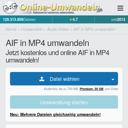
129.313.859
Dateien
★
4,7
seit
2013
Home
»
Umwandeln
»
Audio/Video
»
AIF in MP4 umwandeln
AIF in MP4 umwandeln
Jetzt kostenlos und online AIF in MP4
umwandeln!
Datei wählen
Kostenlos: bis zu 750 MB (
Premium: 20 GB
) pro Datei
Umwandlung starten
Neu: Mehrere Dateien gleichzeitig umwandeln!