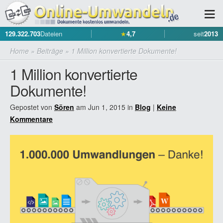
129.322.703
Dateien
★
4,7
seit
2013
Home
»
Beiträge
»
1 Million konvertierte Dokumente!
1 Million konvertierte
Dokumente!
Gepostet von
Sören
am Jun 1, 2015 in
Blog
|
Keine
Kommentare