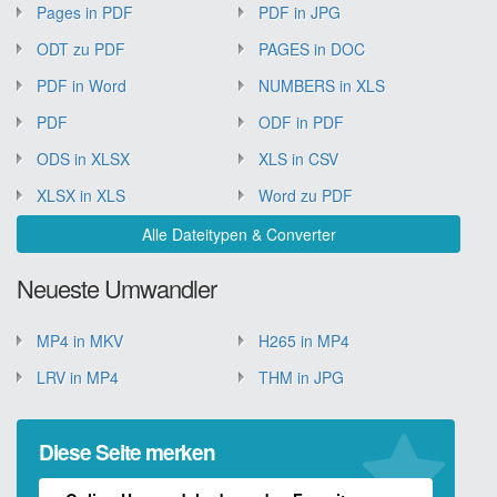
Pages in PDF
PDF in JPG
ODT zu PDF
PAGES in DOC
PDF in Word
NUMBERS in XLS
PDF
ODF in PDF
ODS in XLSX
XLS in CSV
XLSX in XLS
Word zu PDF
Alle Dateitypen & Converter
Neueste Umwandler
MP4 in MKV
H265 in MP4
LRV in MP4
THM in JPG
Diese Seite merken