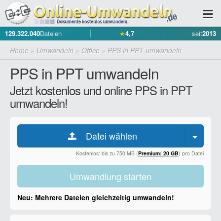
129.322.040
Dateien
★
4,7
seit
2013
Home
»
Umwandeln
»
Office
»
PPS in PPT umwandeln
PPS in PPT umwandeln
Jetzt kostenlos und online PPS in PPT
umwandeln!
Datei wählen
Kostenlos: bis zu 750 MB (
Premium: 20 GB
) pro Datei
Umwandlung starten
Neu: Mehrere Dateien gleichzeitig umwandeln!