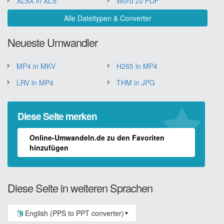
XLSX in XLS
Word zu PDF
Alle Dateitypen & Converter
Neueste Umwandler
MP4 in MKV
H265 in MP4
LRV in MP4
THM in JPG
Diese Seite merken
Online-Umwandeln.de zu den Favoriten
hinzufügen
Diese Seite in weiteren Sprachen
English (PPS to PPT converter)
▼