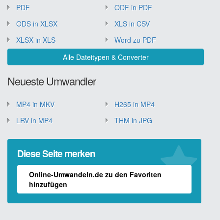
PDF
ODF in PDF
ODS in XLSX
XLS in CSV
XLSX in XLS
Word zu PDF
Alle Dateitypen & Converter
Neueste Umwandler
MP4 in MKV
H265 in MP4
LRV in MP4
THM in JPG
Diese Seite merken
Online-Umwandeln.de zu den Favoriten
hinzufügen