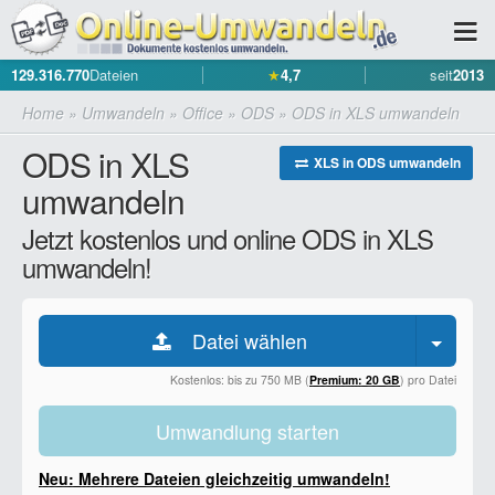
129.316.770
Dateien
★
4,7
seit
2013
Home
»
Umwandeln
»
Office
»
ODS
»
ODS in XLS umwandeln
ODS in XLS
XLS in ODS umwandeln
umwandeln
Jetzt kostenlos und online ODS in XLS
umwandeln!
Datei wählen
Kostenlos: bis zu 750 MB (
Premium: 20 GB
) pro Datei
Umwandlung starten
Neu: Mehrere Dateien gleichzeitig umwandeln!