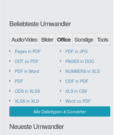
Beliebteste Umwandler
Audio/Video
Bilder
Sonstige
Tools
Office
Pages in PDF
PDF in JPG
ODT zu PDF
PAGES in DOC
PDF in Word
NUMBERS in XLS
PDF
ODF in PDF
ODS in XLSX
XLS in CSV
XLSX in XLS
Word zu PDF
Alle Dateitypen & Converter
Neueste Umwandler