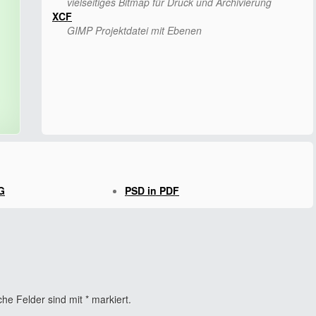
vielseitiges Bitmap für Druck und Archivierung
XCF
GIMP Projektdatei mit Ebenen
G
PSD in PDF
che Felder sind mit
*
markiert.