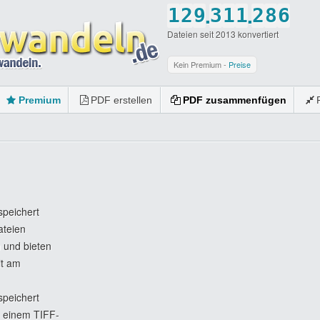
.
.
1
2
9
3
1
1
2
8
6
Dateien seit 2013 konvertiert
2
3
0
4
2
2
3
9
7
3
4
5
3
3
4
0
8
Kein Premium -
Preise
4
5
6
4
4
5
9
Premium
PDF erstellen
PDF zusammenfügen
5
6
7
5
5
6
0
6
7
8
6
6
7
7
8
9
7
7
8
8
9
0
8
8
9
9
0
9
9
0
speichert
ateien
0
0
0
n und bieten
it am
speichert
u einem TIFF-