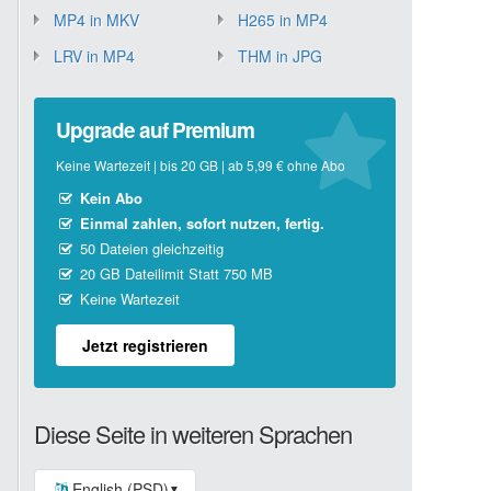
MP4 in MKV
H265 in MP4
LRV in MP4
THM in JPG
Upgrade auf Premium
Keine Wartezeit | bis 20 GB | ab 5,99 € ohne Abo
Kein Abo
Einmal zahlen, sofort nutzen, fertig.
50 Dateien gleichzeitig
20 GB Dateilimit Statt 750 MB
Keine Wartezeit
Jetzt registrieren
Diese Seite in weiteren Sprachen
English (PSD)
▼