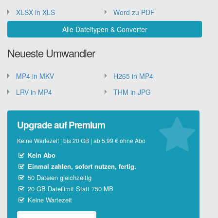
XLSX in XLS
Word zu PDF
Alle Dateitypen & Converter
Neueste Umwandler
MP4 in MKV
H265 in MP4
LRV in MP4
THM in JPG
Upgrade auf Premium
Keine Wartezeit | bis 20 GB | ab 5,99 € ohne Abo
Kein Abo
Einmal zahlen, sofort nutzen, fertig.
50 Dateien gleichzeitig
20 GB Dateilimit Statt 750 MB
Keine Wartezeit